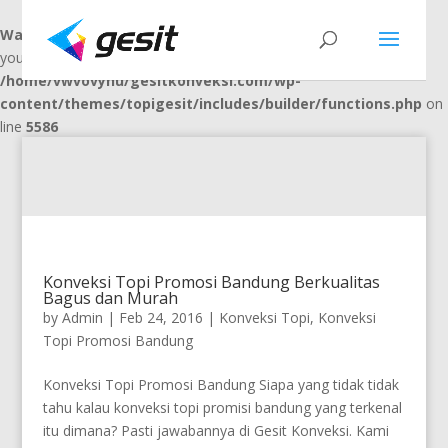
Warning
: "continue" targeting switch is equivalent to "break". Did
you mean to use "continue 2"? in
/home/vwvovynu/gesitkonveksi.com/wp-
content/themes/topigesit/includes/builder/functions.php
on
line
5586
Konveksi Topi Promosi Bandung Berkualitas
Bagus dan Murah
by
Admin
|
Feb 24, 2016
|
Konveksi Topi
,
Konveksi
Topi Promosi Bandung
Konveksi Topi Promosi Bandung Siapa yang tidak tidak
tahu kalau konveksi topi promisi bandung yang terkenal
itu dimana? Pasti jawabannya di Gesit Konveksi. Kami