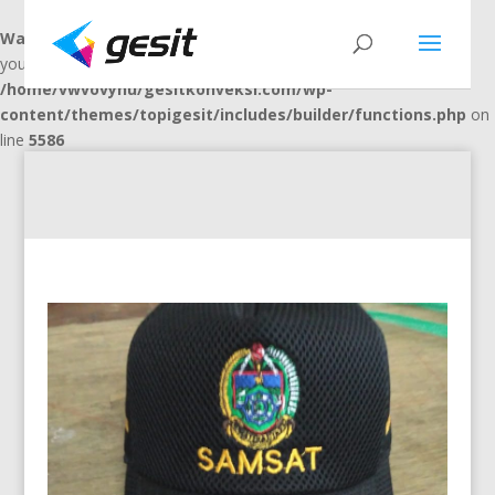
Warning
: "continue" targeting switch is equivalent to "break". Did
you mean to use "continue 2"? in
/home/vwvovynu/gesitkonveksi.com/wp-
content/themes/topigesit/includes/builder/functions.php
on
line
5586