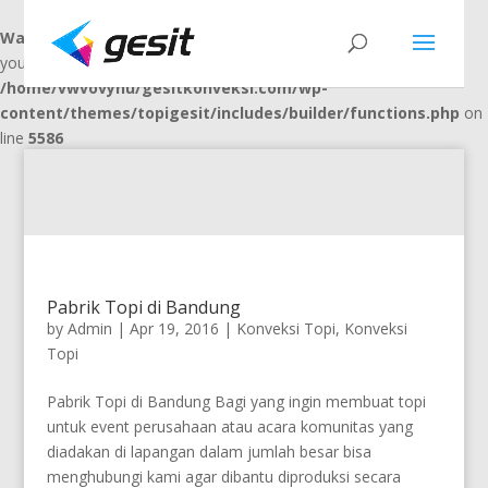
Warning
: "continue" targeting switch is equivalent to "break". Did
you mean to use "continue 2"? in
/home/vwvovynu/gesitkonveksi.com/wp-
content/themes/topigesit/includes/builder/functions.php
on
line
5586
Pabrik Topi di Bandung
by
Admin
|
Apr 19, 2016
|
Konveksi Topi
,
Konveksi
Topi
Pabrik Topi di Bandung Bagi yang ingin membuat topi
untuk event perusahaan atau acara komunitas yang
diadakan di lapangan dalam jumlah besar bisa
menghubungi kami agar dibantu diproduksi secara