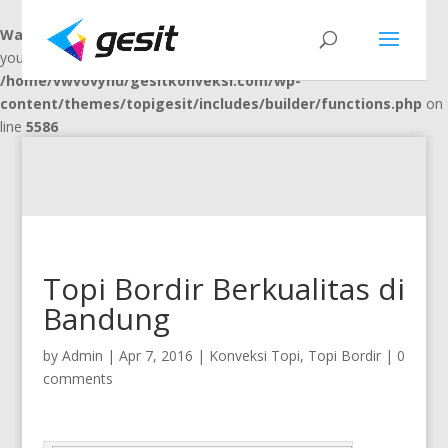
Warning
: "continue" targeting switch is equivalent to "break". Did
you mean to use "continue 2"? in
/home/vwvovynu/gesitkonveksi.com/wp-
content/themes/topigesit/includes/builder/functions.php
on
line
5586
Topi Bordir Berkualitas di
Bandung
by
Admin
|
Apr 7, 2016
|
Konveksi Topi
,
Topi Bordir
|
0
comments