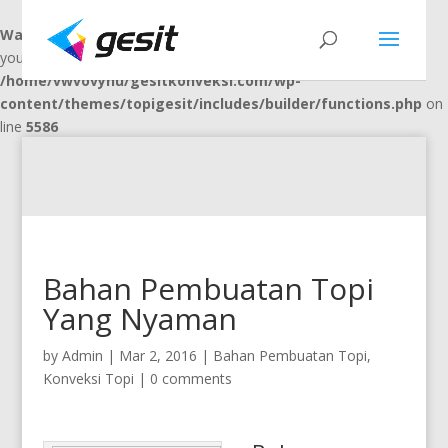
Warning
: "continue" targeting switch is equivalent to "break". Did
you mean to use "continue 2"? in
/home/vwvovynu/gesitkonveksi.com/wp-
content/themes/topigesit/includes/builder/functions.php
on
line
5586
Bahan Pembuatan Topi
Yang Nyaman
by
Admin
|
Mar 2, 2016
|
Bahan Pembuatan Topi
,
Konveksi Topi
|
0 comments