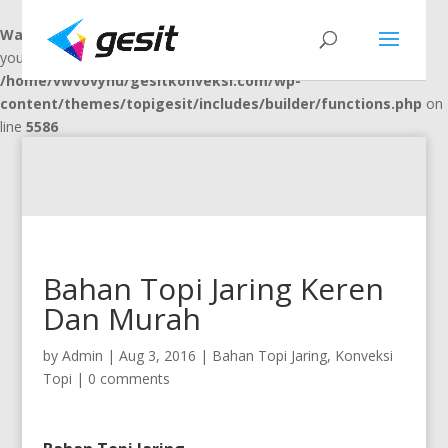
Warning
: "continue" targeting switch is equivalent to "break". Did
you mean to use "continue 2"? in
/home/vwvovynu/gesitkonveksi.com/wp-
content/themes/topigesit/includes/builder/functions.php
on
line
5586
Bahan Topi Jaring Keren
Dan Murah
by
Admin
|
Aug 3, 2016
|
Bahan Topi Jaring
,
Konveksi
Topi
|
0 comments