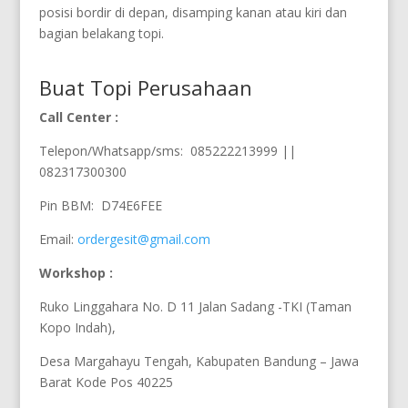
posisi bordir di depan, disamping kanan atau kiri dan
bagian belakang topi.
Buat Topi Perusahaan
Call Center :
Telepon/Whatsapp/sms: 085222213999 ||
082317300300
Pin BBM: D74E6FEE
Email:
ordergesit@gmail.com
Workshop :
Ruko Linggahara No. D 11 Jalan Sadang -TKI (Taman
Kopo Indah),
Desa Margahayu Tengah, Kabupaten Bandung – Jawa
Barat Kode Pos 40225