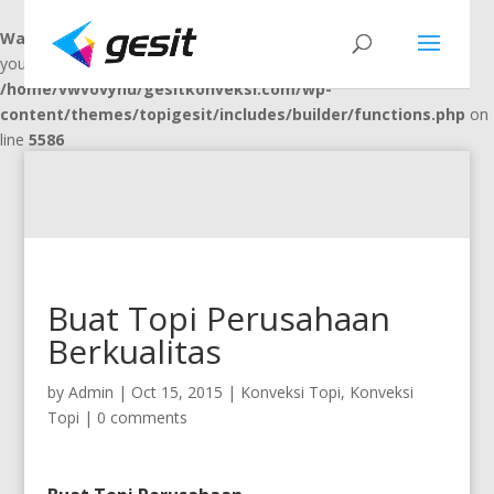
Warning
: "continue" targeting switch is equivalent to "break". Did
you mean to use "continue 2"? in
/home/vwvovynu/gesitkonveksi.com/wp-
content/themes/topigesit/includes/builder/functions.php
on
line
5586
Buat Topi Perusahaan
Berkualitas
by
Admin
|
Oct 15, 2015
|
Konveksi Topi
,
Konveksi
Topi
|
0 comments