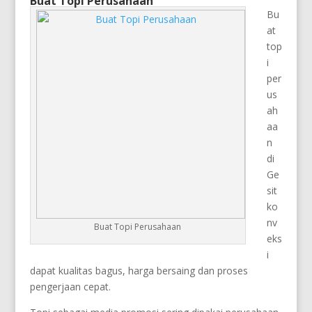
Buat Topi Perusahaan
Bu
at
top
i
per
us
ah
aa
n
di
Ge
sit
ko
nv
Buat Topi Perusahaan
eks
i
dapat kualitas bagus, harga bersaing dan proses
pengerjaan cepat.