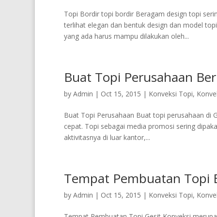
Topi Bordir topi bordir Beragam design topi serin
terlihat elegan dan bentuk design dan model to
yang ada harus mampu dilakukan oleh...
Buat Topi Perusahaan Ber
by
Admin
|
Oct 15, 2015
|
Konveksi Topi
,
Konvek
Buat Topi Perusahaan Buat topi perusahaan di G
cepat. Topi sebagai media promosi sering dipa
aktivitasnya di luar kantor,...
Tempat Pembuatan Topi B
by
Admin
|
Oct 15, 2015
|
Konveksi Topi
,
Konvek
Tempat Pembuatan Topi Gesit Konveksi merupaka