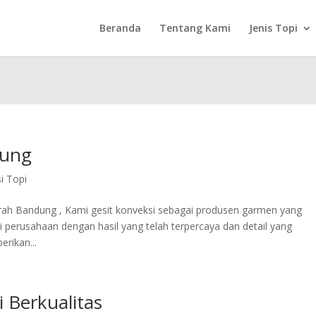
you mean to use "continue 2"? in
/home/vwvovynu/gesitkonveksi.
Beranda
Tentang Kami
Jenis Topi
line
5586
dung
i Topi
h Bandung , Kami gesit konveksi sebagai produsen garmen yang
perusahaan dengan hasil yang telah terpercaya dan detail yang
rikan...
 Berkualitas