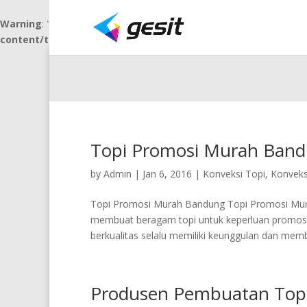
Warning
: "continue" targeting switch is equivalent to "break". Did 
content/themes/topigesit/includes/builder/functions.php
on 
Topi Promosi Murah Ban
by
Admin
|
Jan 6, 2016
|
Konveksi Topi
,
Konveks
Topi Promosi Murah Bandung Topi Promosi Mura
membuat beragam topi untuk keperluan promosi 
berkualitas selalu memiliki keunggulan dan membe
Produsen Pembuatan Topi