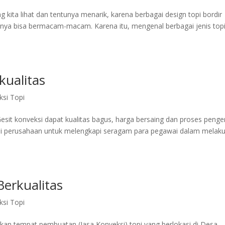
g kita lihat dan tentunya menarik, karena berbagai design topi bordir
pinya bisa bermacam-macam. Karena itu, mengenal berbagai jenis top
kualitas
si Topi
esit konveksi dapat kualitas bagus, harga bersaing dan proses penge
kai perusahaan untuk melengkapi seragam para pegawai dalam melak
erkualitas
si Topi
n tempat pembuatan (Jasa Konveksi) topi yang berlokasi di Desa