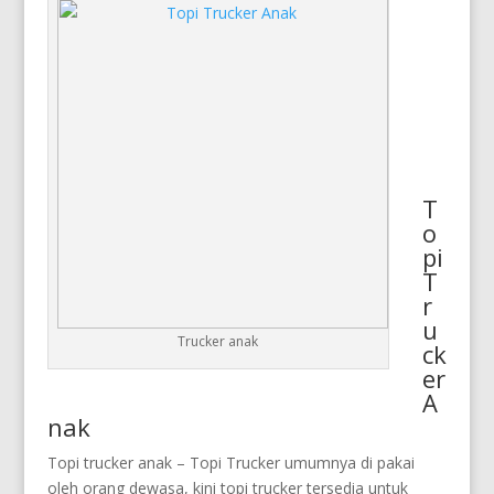
T
o
pi
T
r
u
Trucker anak
ck
er
A
nak
Topi trucker anak – Topi Trucker umumnya di pakai
oleh orang dewasa, kini topi trucker tersedia untuk