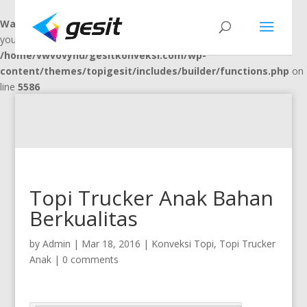
Warning
: "continue" targeting switch is equivalent to "break". Did
you mean to use "continue 2"? in
/home/vwvovynu/gesitkonveksi.com/wp-
content/themes/topigesit/includes/builder/functions.php
on
line
5586
Topi Trucker Anak Bahan
Berkualitas
by
Admin
|
Mar 18, 2016
|
Konveksi Topi
,
Topi Trucker
Anak
|
0 comments